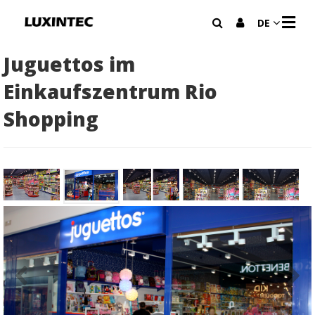
N
DE
A
V
I
Juguettos im
G
A
Einkaufszentrum Rio
T
I
Shopping
O
N