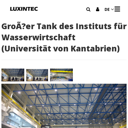
N
DE
A
V
I
GroÃ?er Tank des Instituts für
G
A
Wasserwirtschaft
T
I
(Universität von Kantabrien)
O
N