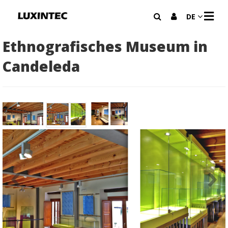
N
DE
A
V
I
Ethnografisches Museum in
G
A
Candeleda
T
I
O
N