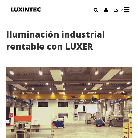
M
ES
E
N
Ú
Iluminación industrial
rentable con LUXER